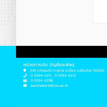
หน่วยการเงิน บัญชีและพัสดุ
239 ถ.ห้วยแก้ว ต.สุเทพ อ.เมือง จ.เชียงใหม่ 50200
0-5394-4211 , 0-5394-4212
0-5394-4298
aunchalee.k@cmu.ac.th