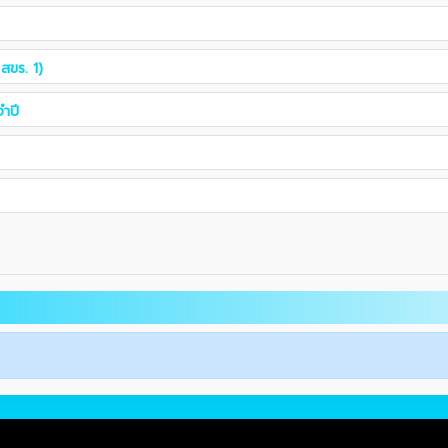
สขร. 1)
ำปี